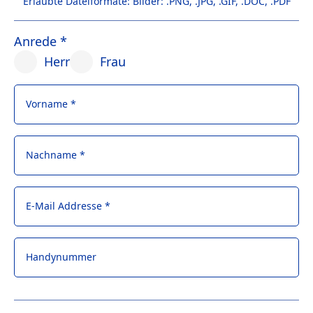
Erlaubte Dateiformate: Bilder: .PNG, .JPG, .GIF, .DOC, .PDF
Anrede *
Herr
Frau
Vorname *
Nachname *
E-Mail Addresse *
Handynummer